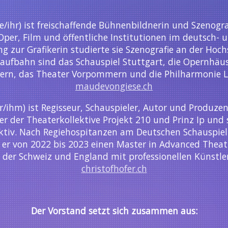
e/ihr) ist freischaffende Bühnenbildnerin und Szenogra
 Oper, Film und öffentliche Institutionen im deutsch-
 zur Grafikerin studierte sie Szenografie an der Hoc
Laufbahn sind das Schauspiel Stuttgart, die Opernhäu
zern, das Theater Vorpommern und die Philharmonie 
maudevongiese.ch
r/ihm) ist Regisseur, Schauspieler, Autor und Produze
er der Theaterkollektive Projekt 210 und Prinz Ip und 
aktiv. Nach Regiehospitanzen am Deutschen Schauspi
e er von 2022 bis 2023 einen Master in Advanced Theat
in der Schweiz und England mit professionellen Künstle
christofhofer.ch
Der Vorstand setzt sich zusammen aus: