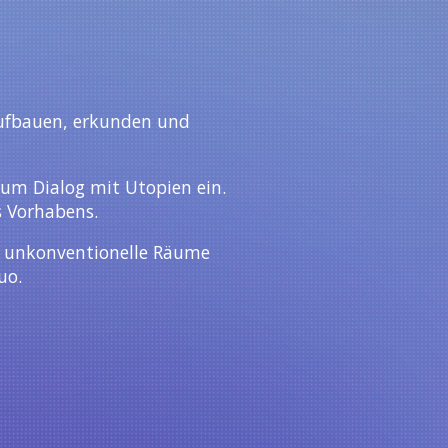
ufbauen, erkunden und
zum Dialog mit Utopien ein.
es Vorhabens.
n unkonventionelle Räume
uo.