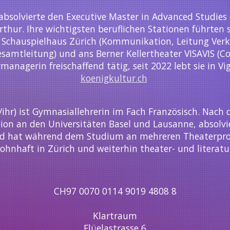
) absolvierte den Executive Master in Advanced Studie
thur. Ihre wichtigsten beruflichen Stationen führten
Schauspielhaus Zürich (Kommunikation, Leitung Ver
samtleitung) und ans Berner Kellertheater VISAVIS (Co-L
rmanagerin freischaffend tätig, seit 2022 lebt sie in V
koenigkultur.ch
/ihr) ist Gymnasiallehrerin im Fach Französisch. Nach
n an den Universitäten Basel und Lausanne, absolvie
 hat während dem Studium an mehreren Theaterproje
ohnhaft in Zürich und weiterhin theater- und literatu
CH97 0070 0114 9019 4808 8
Klartraum
Flüelastrasse 6